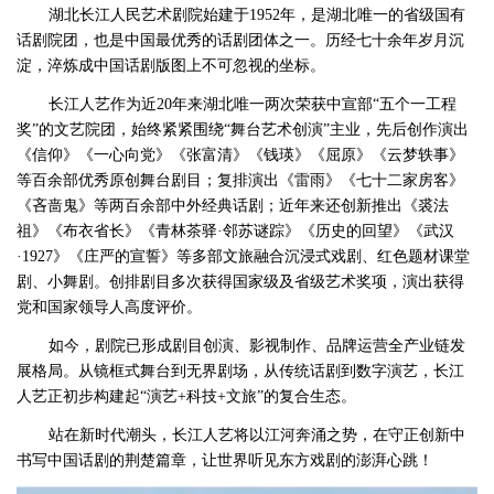
湖北长江人民艺术剧院始建于1952年，是湖北唯一的省级国有
话剧院团，也是中国最优秀的话剧团体之一。历经七十余年岁月沉
淀，淬炼成中国话剧版图上不可忽视的坐标。
长江人艺作为近20年来湖北唯一两次荣获中宣部“五个一工程
奖”的文艺院团，始终紧紧围绕“舞台艺术创演”主业，先后创作演出
《信仰》《一心向党》《张富清》《钱瑛》《屈原》《云梦轶事》
等百余部优秀原创舞台剧目；复排演出《雷雨》《七十二家房客》
《吝啬鬼》等两百余部中外经典话剧；近年来还创新推出《裘法
祖》《布衣省长》《青林茶驿·邻苏谜踪》《历史的回望》《武汉
·1927》《庄严的宣誓》等多部文旅融合沉浸式戏剧、红色题材课堂
剧、小舞剧。创排剧目多次获得国家级及省级艺术奖项，演出获得
党和国家领导人高度评价。
如今，剧院已形成剧目创演、影视制作、品牌运营全产业链发
展格局。从镜框式舞台到无界剧场，从传统话剧到数字演艺，长江
人艺正初步构建起“演艺+科技+文旅”的复合生态。
站在新时代潮头，长江人艺将以江河奔涌之势，在守正创新中
书写中国话剧的荆楚篇章，让世界听见东方戏剧的澎湃心跳！